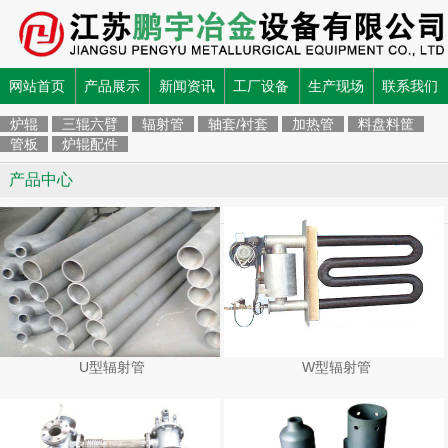
网站首页
产品展示
新闻资讯
工厂设备
生产现场
联系我们
炉辊
三辊六臂
辐射管
轴套/衬套
加热管
料盘料筐
管板
炉辊配件
产品中心
U型辐射管
W型辐射管